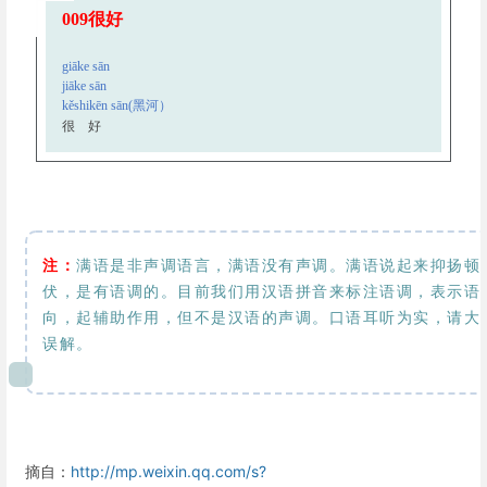
00
9很
好
giāke sān
jiāke sān
kěshikēn sān(黑河）
很
好
注：
满语是非声调语言，满语没有声调。满语说起来抑扬顿
伏，是有语调的。目前我们用汉语拼音来标注语调，表示语
向，起辅助作用，但不是汉语的声调。口语耳听为实，请大
误解。
摘自：
http://mp.weixin.qq.com/s?