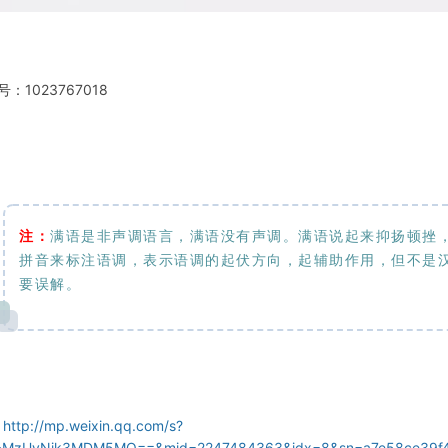
号：1023767018
注：
满语是非声调语言，满语没有声调。满语说起来抑扬顿挫
拼音来标注语调，表示语调的起伏方向，起辅助作用，但不是
要误解。
：
http://mp.weixin.qq.com/s?
z=MzUyNjk3MDM5MQ==&mid=2247484363&idx=8&sn=a7e58ce39f4