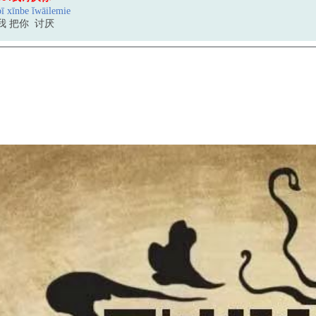
bī xīnbe
ǐ
w
ā
ilemi
e
我
把你
讨厌