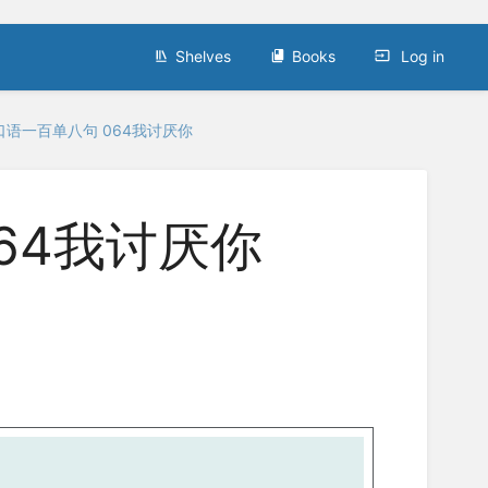
Shelves
Books
Log in
口语一百单八句 064我讨厌你
64我讨厌你