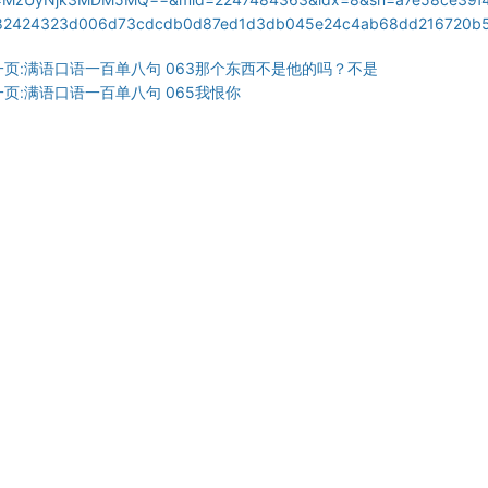
82424323d006d73cdcdb0d87ed1d3db045e24c4ab68dd216720b535
一页:满语口语一百单八句 063那个东西不是他的吗？不是
一页:满语口语一百单八句 065我恨你