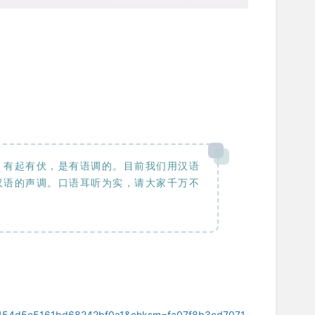
，有起有伏，是有语调的。目前我们用汉语
汉语的声调。口语耳听为实，请大家千万不
54d5e5161bd68242bf0a1&chksm=fa07f8b3cd7071