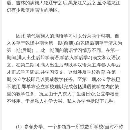
语。吉林的满族人继辽宁之后,黑龙江又后之,至今黑龙江
仍有少数使用满语的地区。
因此
,清代满族人的满语学习可以分为两个时期。自
入关至于乾隆中期为第一期
(
前期
),自乾隆后期至于清末为
第二期
(
后期）。此二期间的满语学习情形不同。在第一
期间
,满人出生后即学满语,学龄入学后学习满文和汉语汉
文。在第二期间,满人出生后即以学汉语为主,学龄人学后
才正式学习满语,并学习汉文。这就涉及学校教育,在第一
期,公立学校即足以完成教学任务。至第二期,公立学校已
不敷用,即单靠公立学校难以完成包括满语教学在内的繁
重的教学任务。况且由于八旗人丁生齿日众,公立学校更
不够用。于是私人办学大兴。私人办学包括以下几种:
(1）
参领办学。一个参领办一所或数所学校
(
当时不称