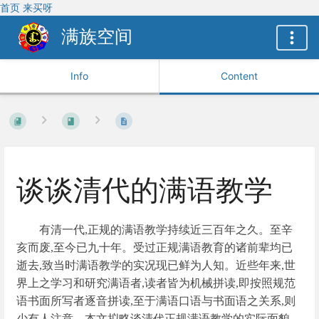
首页
来买呀
满族空间
Info
Content
谈谈清代的满语教学
有清一代
,正规的满语教学持续近三百年之久。至辛
亥而废,至今已九十年。受过正规满语教育的诸前辈均已
逝去,致当时满语教学的实况现已鲜为人知。近些年来,世
界上之学习和研究满语者,读者皆为机械拼读,即按照规范
语书面所写者逐音拼读,至于满语口语与书面语之关系,则
少有人注意。本文拟略谈清代正规满语教学的实际面貌,