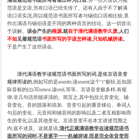
满语规范语书面所写者读出即为口语
;
另一些人误认为规
范语是文语
,另有口语已经失传了。还有人由于不了解满
语口语实况,而以规范语书面所写者与锡伯口语相比较,竟
作出满语与锡伯语是不同的两种语言的结论。这一切皆出
于误解。
误会产生的
根源
,就
在于清代满语教学久废
,人们
不知
见着规范语
书面所写的字该怎样读
,
只知机械拼读
。
于是产生了这些误会。
清代满语教学读规范语书面所写的词
,
是依京语音变
规律而读的
,
例如写的是arambi,读arami(
这个
"i"极轻,近似国
际音标的[i]);写umesi,读emš,等等。京语音变极多样,有规
律,非几句话所能讲清的。简言之,其中包括元音变化、辅
音变化、音的脱落和添加、音变引起的重音移位、单词人
句后的变化、元音间和辅音间的影响以及二者互相影响而
生的变化,以及其他变化。京语音变不在本文讲述范围之
内,兹不述及。这就是说,
清代正规满语教学在读规范语书
面所写的词时
,不是逐字一一机械拼读,而是完全依音变而