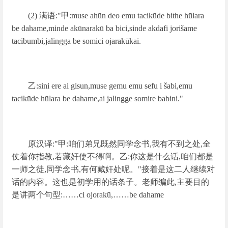
(2)
满语
:"甲:muse ah
ū
n deo emu tacik
ū
de bithe h
ū
lara
be
dahame,minde ak
ū
narak
ū
ba bici,sinde akdafi jori
š
ame
tacibum
b
i,jalingga be somici ojarak
ū
kai.
乙
:sini ere ai gisun,muse gemu emu sefu i
š
abi,em
u
t
acik
ū
de h
ū
lara be dahame,ai jalingge somire babini."
原汉译
:"甲:咱们弟兄既然同学念书,我有不到之处,全
仗着你指教,若藏奸使不得啊。乙:你这是什么话,咱们都是
一师之徒,同学念书,有何藏奸处呢。"接着是这二人继续对
话的内容。这也是初学用的话条子。老师编此,主要目的
是讲两个句型:……ci ojorak
ū
,……be dahame