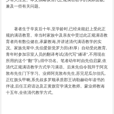
兼及一些有关问题。
著者生于辛亥后十年
,至学龄时,已经未能赶上受此正
规的满语教育。幸当时家族中及亲友中受过此正规满语教
育者尚有数位健在,承蒙教诲,并讲述清代满语教学的实
况。家族先辈中,先伯爱新觉罗力田
(
朴厚）自幼受此教育
,
青年时参加宗室人员的翻译考试
(
清代写
"
繙
译
",不用现在
所用的这个"翻"字),得中功名。笔者幼年时由先伯启蒙,依
清代正规满语教学方式学习满语。后来先伯令我拜于阿克
敦布先生门下学习。业师阿克敦布先生,苏完尼瓜尔佳氏,
正红旗头甲喇,系先叔多罗顺承质郡王讷勒赫幼年读书的
伴读,后任王府谙达及正黄旗官学满文教师。蒙业师教诲
十五年,全依清代教学方式。