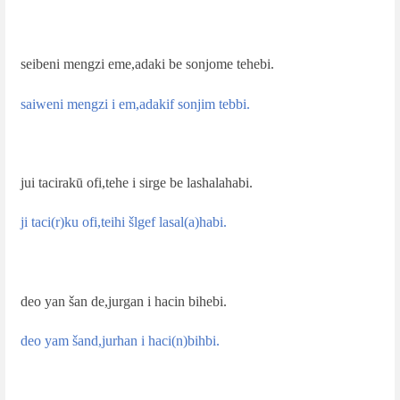
seibeni mengzi eme,adaki be sonjome tehebi.
saiweni mengzi
i em,adakif sonjim tebbi.
jui tacirak
ū
ofi,tehe i sirge be lashalahabi.
ji taci
(
r)ku of
i
,teihi
š
l
gef lasal(a)habi.
deo yan
š
an de,jurgan i hacin bihebi.
deo yam
š
and,jurhan i haci
(
n)bihbi.