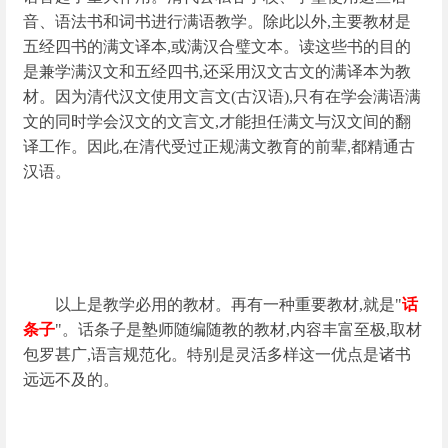
音、语法书和词书进行满语教学。除此以外,主要教材是
五经四书的满文译本,或满汉合璧文本。读这些书的目的
是兼学满汉文和五经四书,还采用汉文古文的满译本为教
材。因为清代汉文使用文言文
(
古汉语
),只有在学会满语满
文的同时学会汉文的文言文,才能担任满文与汉文间的翻
译工作。因此,在清代受过正规满文教育的前辈,都精通古
汉语。
以上是教学必用的教材。再有一种重要教材
,就是"
话
条子
"。话条子是塾师随编随教的教材,内容丰富至极,取材
包罗甚广,语言规范化。特别是灵活多样这一优点是诸书
远远不及的。