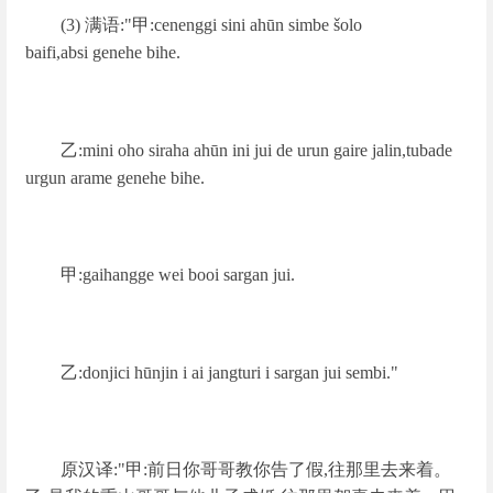
(3)
满语
:"甲:cenenggi sini ah
ū
n simbe
š
olo
baifi,absi
genehe bihe.
乙
:mini oho siraha ah
ū
n ini jui de urun gaire jalin,tubade
urgun arame genehe bihe.
甲
:gaihangge wei booi sargan jui.
乙
:donjici h
ū
njin i ai jangturi i sargan jui sembi."
原汉译
:"甲:前日你哥哥教你告了假,往那里去来着。