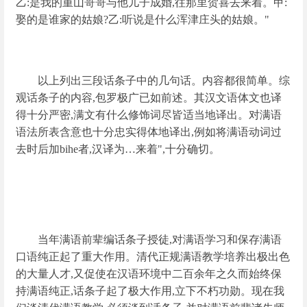
乙:是我的重山哥哥与他儿子成婚,往那里贺喜去来着。甲:
娶的是谁家的姑娘?乙:听说是什么浑津庄头的姑娘。"
以上列出三段话条子中的几句话。内容都很简单。综
观话条子的内容
,包罗极广已如前述。其汉文语体文也译
得十分严密,满文有什么修饰词尽皆适当地译出。对满语
语法所表含意也十分忠实得体地译出,例如将满语动词过
去时后加bihe者,汉译为…来着",十分确切。
当年满语前辈编话条子授徒
,对
满语
学习和保存满语
口语纯正起了重大作用。清代正规满语教学培养出极出色
的大量人才
,又促使在汉语环境中二百余年之久而始终保
持满语纯正,话条子起了极大作用,立下不朽功勋。现在我