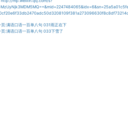
：
http://mp.weixin.qq.com/s?
z=MzUyNjk3MDM5MQ==&mid=2247484065&idx=6&sn=25a5a01c5f
f0cf20e6f33db2470adc50d3208109f381a273096630f8c8df73214c
一页:满语口语一百单八句 031雨正在下
一页:满语口语一百单八句 033下雪了