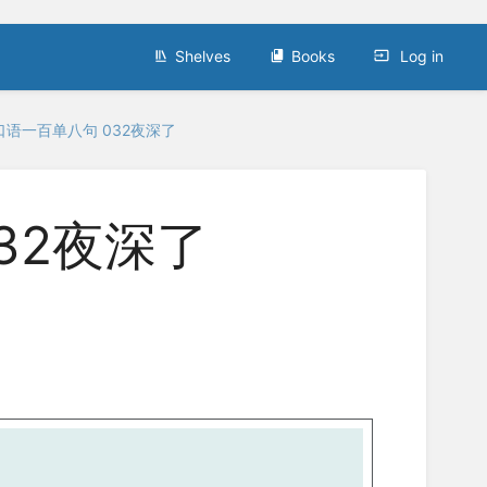
Shelves
Books
Log in
口语一百单八句 032夜深了
32夜深了