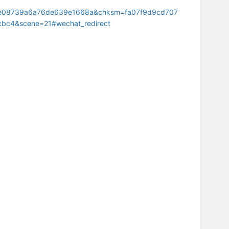
e08739a6a76de639e1668a&chksm=fa07f9d9cd707
bc4&scene=21#wechat_redirect