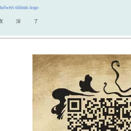
du
ǒ
w
ē
ri sh
ǔ
m
ī
n
ā
ogo
夜
深
了