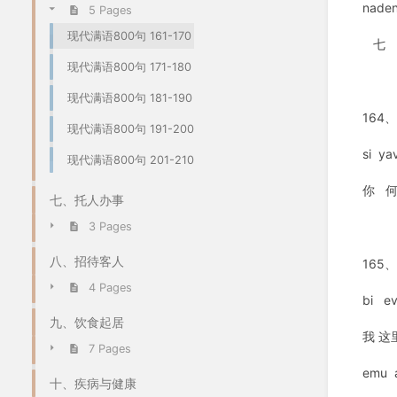
naden
5 Pages
现代满语800句 161-170
七 
现代满语800句 171-180
现代满语800句 181-190
164
现代满语800句 191-200
si ya
现代满语800句 201-210
你 
七、托人办事
3 Pages
八、招待客人
16
4 Pages
bi e
九、饮食起居
我 
7 Pages
emu a
十、疾病与健康