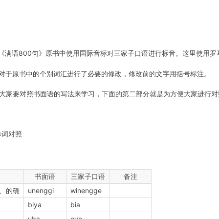
：《满语800句》原书中使用国际音标对三家子口语进行标音。这里使用
：对于原书中的个别词汇进行了必要的修改，修改前的文字用括号标注。
：大家要对照书面语的写法来学习，下面的第二部分就是为方便大家进行
单词对照
书面语
三家子口语
备注
、的确
unenggi
winengge
biya
bia
uba
eve