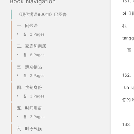
Book Navigation
161
bi (i
《现代满语800句》巴图鲁
一、问候语
我
2 Pages
tangg
二、家庭和亲属
百
6 Pages
三、辨别物品
162
2 Pages
四、辨别身份
sin u
3 Pages
你的
五、时间用语
3 Pages
163
六、时令气候