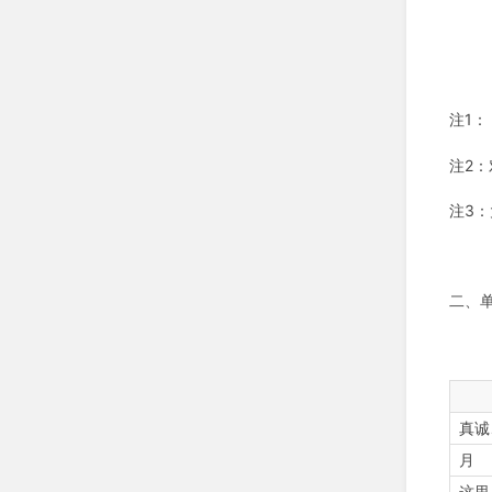
注1
注2
注3
二、
真诚
月
这里