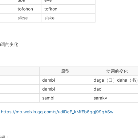
tofohon
tofkon
sikse
siske
动词的变化
原型
动词的变化
dambi
daga（口）daha（书
dambi
daci
sambi
sarakv
：
https://mp.weixin.qq.com/s/udiDcE_kMfEb6qqj99qASw
课程：