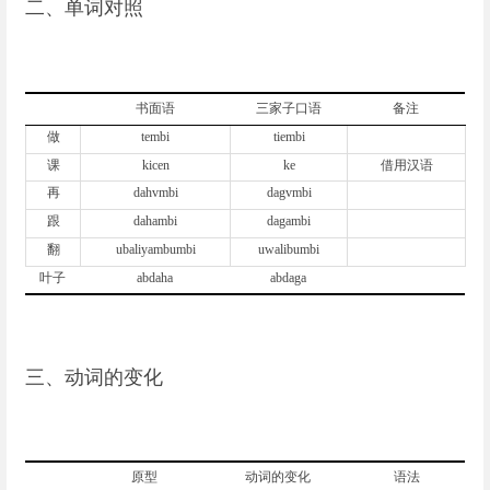
二、单词对照
书面语
三家子口语
备注
做
tembi
tiembi
课
kicen
ke
借用汉语
再
dahvmbi
dagvmbi
跟
dahambi
dagambi
翻
ubaliyambumbi
uwalibumbi
叶子
abdaha
abdaga
三、动词的变化
原型
动词的变化
语法