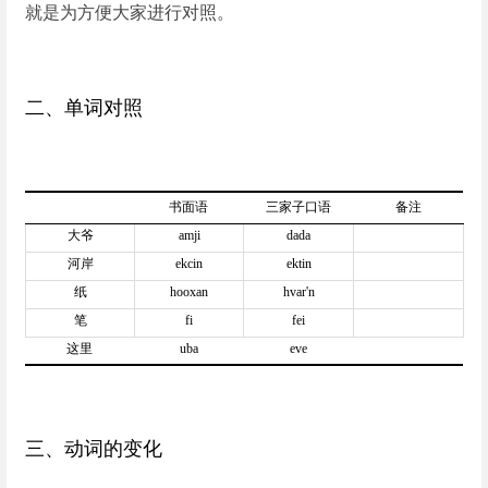
就是为方便大家进行对照。
二、单词对照
书面语
三家子口语
备注
大爷
amji
dada
河岸
ekcin
ektin
纸
hooxan
hvar'n
笔
fi
fei
这里
uba
eve
三、动词的变化