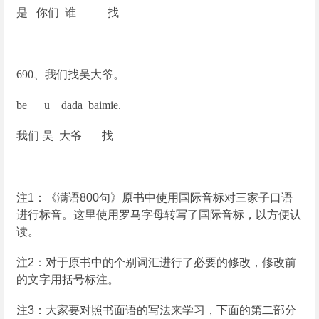
是 你们 谁 找
690
、我们找吴大爷。
be u dada baimie.
我们 吴 大爷 找
注
1
：《满语
800
句》原书中使用国际音标对三家子口语
进行标音。这里使用罗马字母转写了国际音标，以方便认
读。
注
2
：对于原书中的个别词汇进行了必要的修改，修改前
的文字用括号标注。
注
3
：大家要对照书面语的写法来学习，下面的第二部分