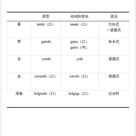
原型
动词的变化
语法
看
tambi
（口）
tanaki
（口）
方向态
+
请愿式
带
gaimbi
gaizo
（口）
命令式
gaisu
（书）
去
yombi
yoki
请愿式
走
yavumbi
（口）
yavuki
（口）
请愿式
准备
belgembi
（口）
belgege
（口）
过去时