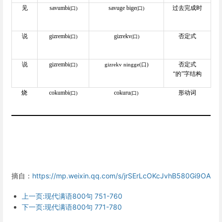
见
savumbi
savuge bige
过去完成时
(
口)
(
口)
说
gizrembi
gizrekv
否定式
(
口)
(
口)
说
gizrembi
否定式
gizrekv ningge(口)
(
口)
“的”字结构
烧
cokumbi
cokuru
形动词
(
口)
(
口)
摘自：
https://mp.weixin.qq.com/s/jrSErLcOKcJvhB580Gi9OA
上一页:现代满语800句 751-760
下一页:现代满语800句 771-780