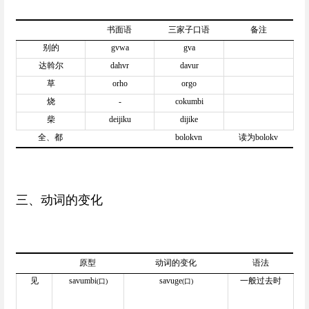
书面语
三家子口语
备注
别的
gvwa
gva
达斡尔
dahvr
davur
草
orho
orgo
烧
-
cokumbi
柴
deijiku
dijike
全、都
bolokvn
读为bolokv
三、动词的变化
原型
动词的变化
语法
见
savumbi
savuge
一般过去时
(
口)
(
口)