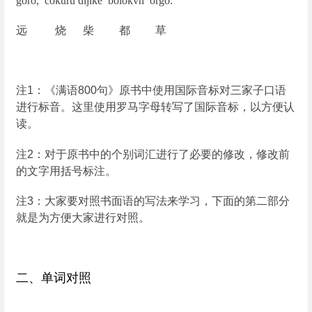
goro, cokuru dijike bolokvn orgo.
远 烧 柴 都 草
注
1
：《满语
800
句》原书中使用国际音标对三家子口语
进行标音。这里使用罗马字母转写了国际音标，以方便认
读。
注
2
：对于原书中的个别词汇进行了必要的修改，修改前
的文字用括号标注。
注
3
：大家要对照书面语的写法来学习，下面的第二部分
就是为方便大家进行对照。
二、单词对照